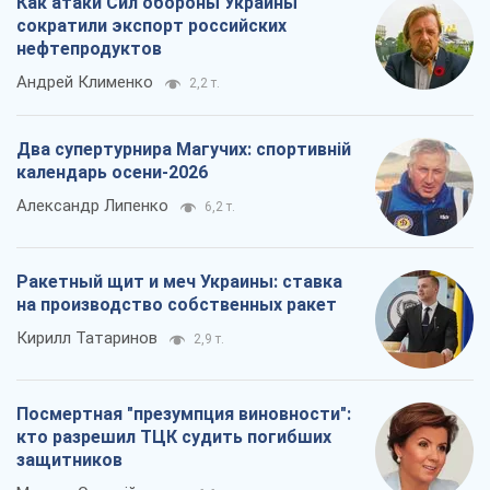
Как атаки Сил обороны Украины
сократили экспорт российских
нефтепродуктов
Андрей Клименко
2,2 т.
Два супертурнира Магучих: спортивній
календарь осени-2026
Александр Липенко
6,2 т.
Ракетный щит и меч Украины: ставка
на производство собственных ракет
Кирилл Татаринов
2,9 т.
Посмертная "презумпция виновности":
кто разрешил ТЦК судить погибших
защитников