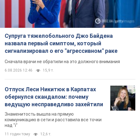
Супруга тяжелобольного Джо Байдена
назвала первый симптом, который
сигнализировал о его "агрессивном" раке
Сначала врачи не обратили на это должного внимания
6.08.2026 12:46
15,9 т.
Отпуск Леси Никитюк в Карпатах
обернулся скандалом: почему
ведущую несправедливо захейтили
Знаменитость вышла на прямую
коммуникацию в сети и расставила все точки
над "i"
11 годин тому
12,6 т.