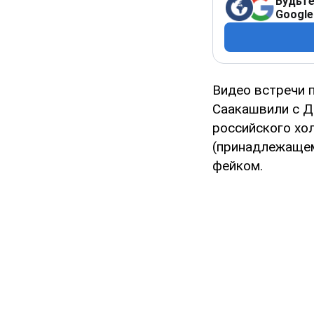
Будьте
Google
Видео встречи 
Саакашвили с Д
российского хо
(принадлежащем
фейком.