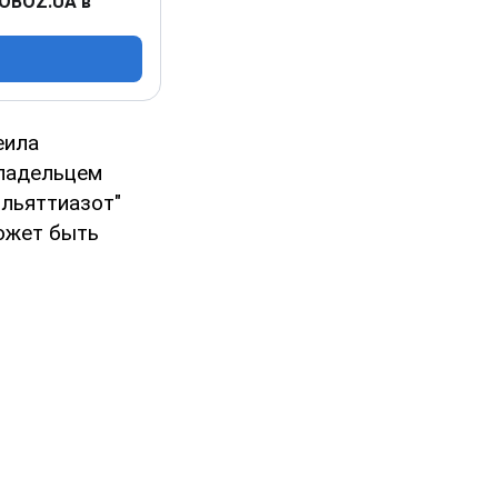
 OBOZ.UA в
еила
ладельцем
ольяттиазот"
ожет быть