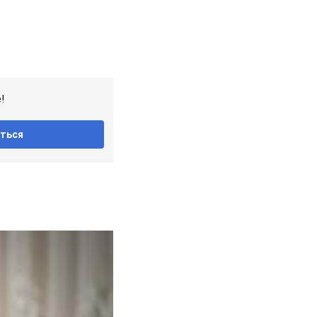
!
ться