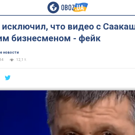
 исключил, что видео с Саака
им бизнесменом - фейк
е новости
34
12,1 т.