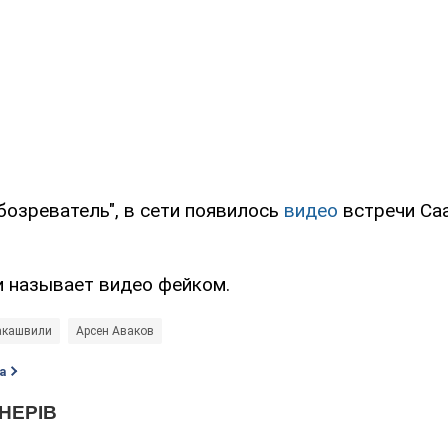
бозреватель", в сети появилось
видео
встречи Са
 называет видео фейком.
акашвили
Арсен Аваков
а