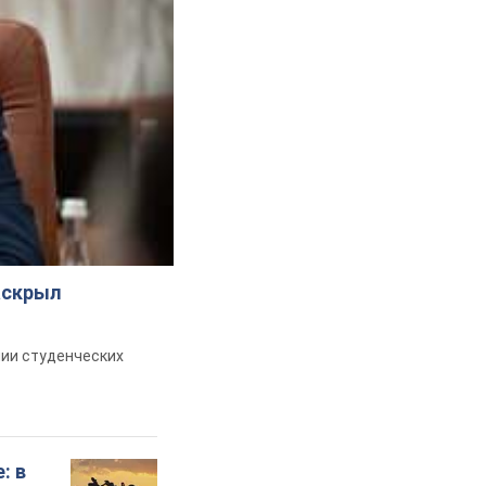
аскрыл
ии студенческих
: в