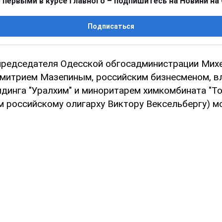
 первыми в курсе главного – подпишитесь на Новини на
Подписаться
председателя Одесской обгосадминистрации Мих
митрием Мазепиным, российским бизнесменом, в
лдинга "Уралхим" и миноритарем химкомбината "Т
 российскому олигарху Виктору Вексельбергу) м