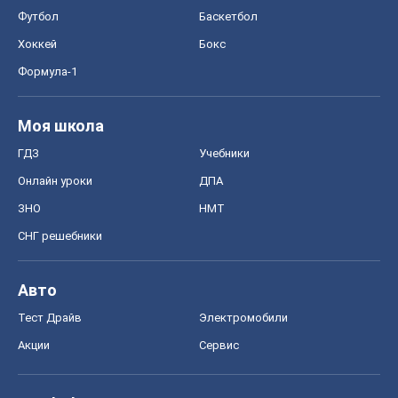
СНГ решебники
Авто
Тест Драйв
Электромобили
Акции
Сервис
Food Oboz
Рецепты
Напитки
Диеты
Экономика
Рынки и компании
Mакроэкономика
MedOboz
Новости медицины
MAMACLUB