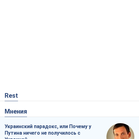
Rest
Мнения
Украинский парадокс, или Почему у
Путина ничего не получилось с
Украиной
Виталий Портников
3,3 т.
Москва выдвигает претензии Пекину:
дружба превращается в зависимость
России от Китая
Виктор Каспрук
5,0 т.
Дух Анкориджа окончательно
испарился