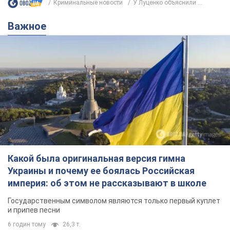
Какой была оригинальная версия гимна
Украины и почему ее боялась Российская
империя: об этом не рассказывают в школе
Государственным символом являются только первый куплет
и припев песни
6 годин тому
26,3 т.
Александру Пономареву – 53: что
известно о трех детях секс-
символа 90-х и как они выглядят
Несмотря на развитие карьеры, артист не
забывал о личном счастье
11 годин тому
9,3 т.
В ПриватБанке рассказали,
действительны ли доллары 1996