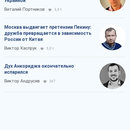
Виктор Андрусив
267
Война и медиа: политика перешла в
соцсети, а СМИ играют по правилам
YouTube
Павел Казарин
300