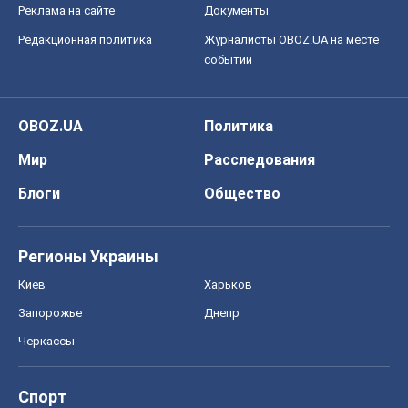
Регионы Украины
Киев
Харьков
Запорожье
Днепр
Черкассы
Спорт
Футбол
Баскетбол
Хоккей
Бокс
Формула-1
Моя школа
ГДЗ
Учебники
Онлайн уроки
ДПА
ЗНО
НМТ