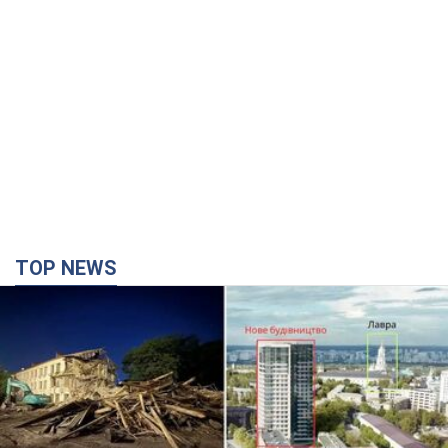
TOP NEWS
Киево-Печерскую лавру закроют 80-метровым
"монстром"? Почему киевские власти
отказались остановить строительство
небоскреба "московского верующего"
Какая реакция Кличко на петицию по отмене строительства
3 години тому
30,5 т.
Армия РФ выпустила по Одессе 11 ракет