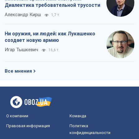
О компании
Команда
Правовая информация
Политика
конфиденциальности
Реклама на сайте
Документы
Редакционная политика
Журналисты OBOZ.UA на месте
событий
OBOZ.UA
Политика
Мир
Расследования
Блоги
Общество