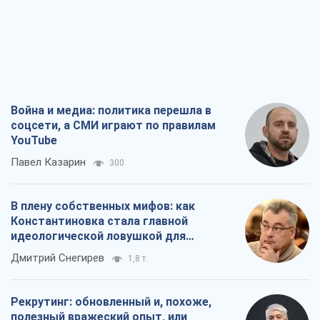
В плену собственных мифов: как
Константиновка стала главной
идеологической ловушкой для
российских оккупантов
Дмитрий Снегирев
1,8 т.
Рекрутинг: обновленный и, похоже,
полезный вражеский опыт, или
Диалектика требовательной трусости
Александр Кирш
1,7 т.
Ни оружия, ни людей: как Лукашенко
создает новую армию
Игар Тышкевич
16,6 т.
Все мнения