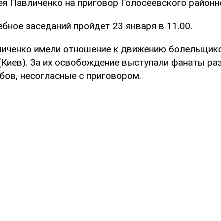
ея Павличенко на приговор Голосеевского районно
бное заседаний пройдет 23 января в 11.00.
личенко имели отношение к движению болельщик
 (Киев). За их освобождение выступали фанаты ра
бов, несогласные с приговором.