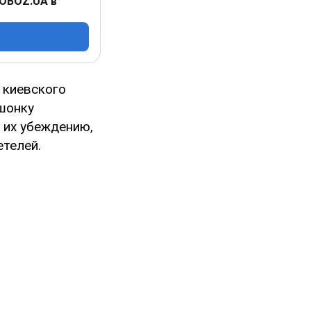
 OBOZ.UA в
 киевского
Пшонку
 их убеждению,
телей.