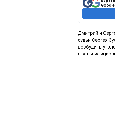
Будьте
Google
Дмитрий и Серг
судьи Сергея З
возбудить угол
сфальсифициров