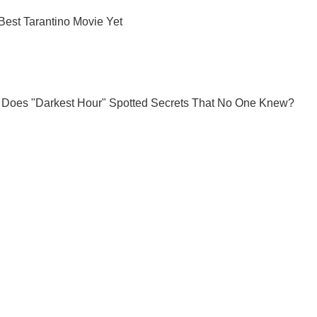
Ты еще не подписан на наш Telegram? Быстро жми!
Подписаться
Подписа
ьные новости
Отец и сын...