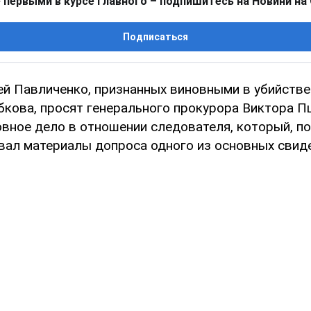
 первыми в курсе главного – подпишитесь на Новини на
Подписаться
ей Павличенко, признанных виновными в убийстве
убкова, просят генерального прокурора Виктора 
овное дело в отношении следователя, который, по
ал материалы допроса одного из основных свиде