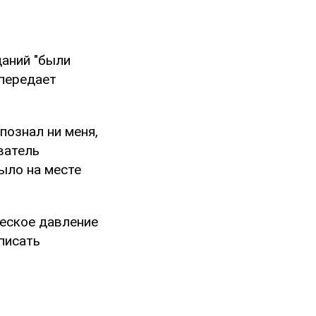
даний "были
передает
познал ни меня,
ватель
было на месте
ческое давление
писать