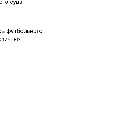
го суда.
ов футбольного
зличных