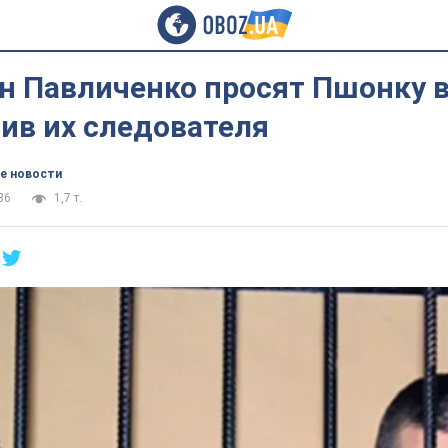
ын Павличенко просят Пшонку 
ив их следователя
е новости
36
1,7 т.