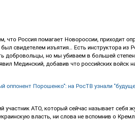
ем, что Россия помагает Новороссии, приходит оп
о был свидетелем изъятия... Есть инструктора из 
ть добровольцы, но мы убиваем в большей степен
аявил Мединский, добавив что российских войск н
ый оппонент Порошенко": на РосТВ узнали "будуще
й участник АТО, который сейчас называет себя ж
краинскую власть, ни слова не вспомнив о Кремл