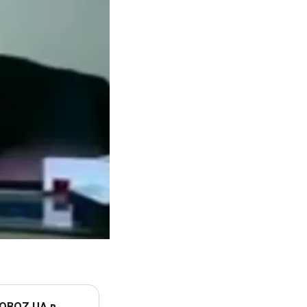
 OBOZ.UA в