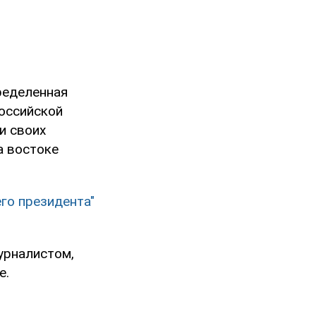
ределенная
Российской
и своих
а востоке
го президента"
урналистом,
е.