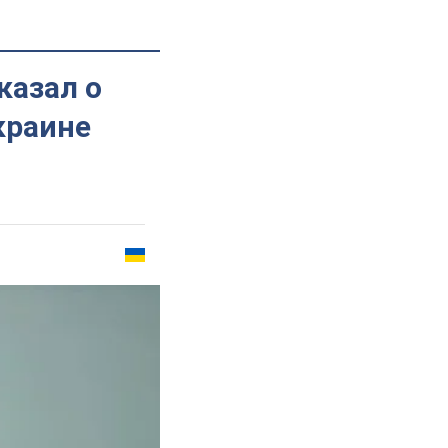
казал о
краине