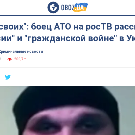
своих": боец АТО на росТВ расс
ии" и "гражданской войне" в У
Криминальные новости
6
200,7 т.