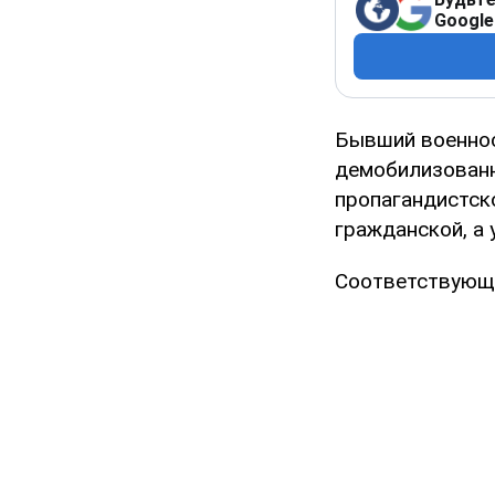
Google
Бывший военнос
демобилизованн
пропагандистско
гражданской, а 
Соответствующе