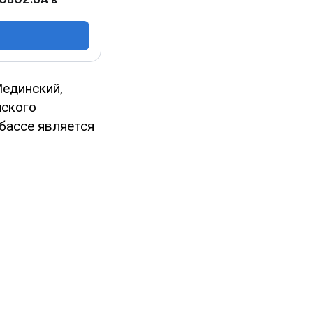
единский,
йского
нбассе является