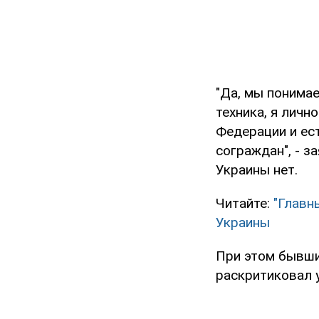
"Да, мы понима
техника, я личн
Федерации и ес
сограждан", - з
Украины нет.
Читайте:
"Главн
Украины
При этом бывши
раскритиковал у