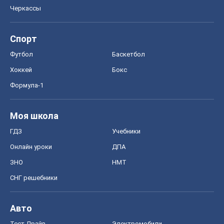
Черкассы
Спорт
Футбол
Баскетбол
Хоккей
Бокс
Формула-1
Моя школа
ГДЗ
Учебники
Онлайн уроки
ДПА
ЗНО
НМТ
СНГ решебники
Авто
Тест Драйв
Электромобили