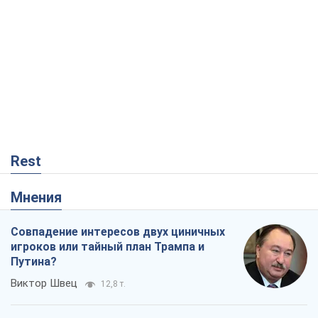
Rest
Мнения
Совпадение интересов двух циничных
игроков или тайный план Трампа и
Путина?
Виктор Швец
12,8 т.
Минск готовится к функционированию
в условиях масштабного военного
кризиса
Александр Левченко
17,6 т.
Ни оружия, ни людей: как Лукашенко
создает новую армию
Игар Тышкевич