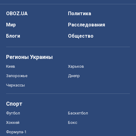
Киев
Харьков
Запорожье
Днепр
Черкассы
Спорт
Футбол
Баскетбол
Хоккей
Бокс
Формула-1
Моя школа
ГДЗ
Учебники
Онлайн уроки
ДПА
ЗНО
НМТ
СНГ решебники