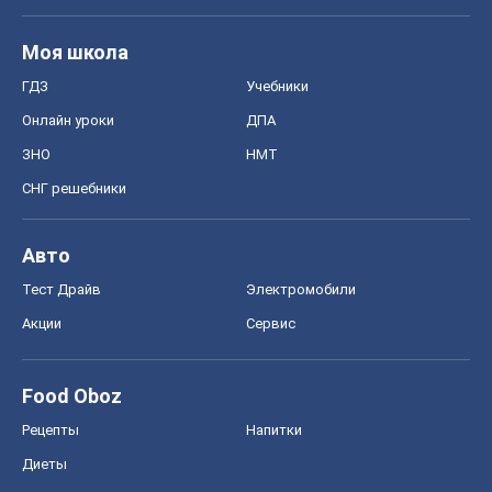
Авто
Тест Драйв
Электромобили
Акции
Сервис
Food Oboz
Рецепты
Напитки
Диеты
Экономика
Рынки и компании
Mакроэкономика
MedOboz
Новости медицины
MAMACLUB