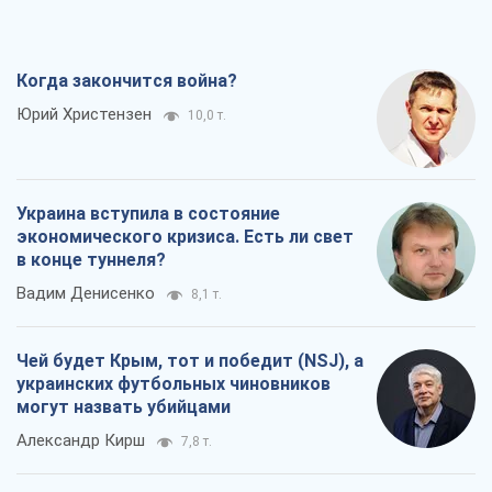
экономического кризиса. Есть ли свет
в конце туннеля?
Вадим Денисенко
8,1 т.
Чей будет Крым, тот и победит (NSJ), а
украинских футбольных чиновников
могут назвать убийцами
Александр Кирш
7,8 т.
Запад проспал угрозу: Россия может
проверить НАТО войной
Леонид Невзлин
8,8 т.
Все мнения