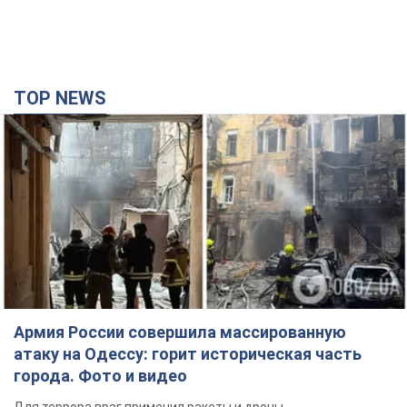
Армия России совершила массированную
атаку на Одессу: горит историческая часть
города. Фото и видео
Для террора враг применил ракеты и дроны
годину тому
17,2 т.
Россия сосредоточила у Москвы три кольца
ПВО: Зеленский пообещал "находить
технологии" противодействия
Президент заявил, что даже усовершенствованная система
противовоздушной обороны РФ не гарантирует защиты от