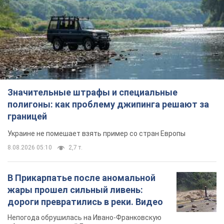
полигоны: как проблему джипинга решают за
границей
Украине не помешает взять пример со стран Европы
8.08.2026 05:10
2,7 т.
В Прикарпатье после аномальной
жары прошел сильный ливень:
дороги превратились в реки. Видео
Непогода обрушилась на Ивано-Франковскую
область и курортный Буковель
8.08.2026 09:27
38,5 т.
Женщине начислили 729 тыс. грн
долга за газ из-за показаний
неисправного счетчика: судья
вынес неожиданное решение
Нужно ли платить долг из-за доначисления