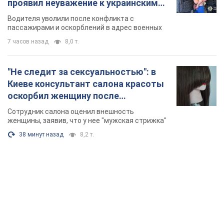
проявил неуважение к украинским
военным и поплатился за это.
Водителя уволили после конфликта с
Видео
пассажирами и оскорблений в адрес военных
7 часов назад
8,0 т.
"Не следит за сексуальностью": в
Киеве консультант салона красоты
оскорбил женщину после
химиотерапии, разгорелся скандал.
Сотрудник салона оценил внешность
Фото
женщины, заявив, что у нее "мужская стрижка"
38 минут назад
8,2 т.