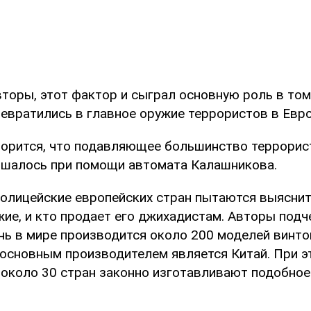
вторы, этот фактор и сыграл основную роль в том
евратились в главное оружие террористов в Евро
ворится, что подавляющее большинство террорист
ршалось при помощи автомата Калашникова.
полицейские европейских стран пытаются выяснит
ие, и кто продает его джихадистам. Авторы подче
нь в мире производится около 200 моделей винто
 основным производителем является Китай. При э
 около 30 стран законно изготавливают подобное