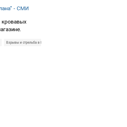
лана" - СМИ
и кровавых
агазине.
Взрывы и стрельба в Париже
ИГИЛ