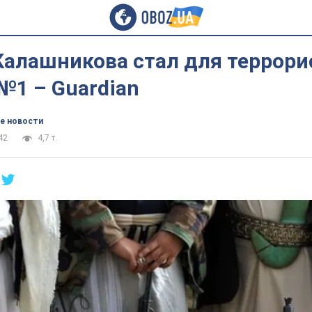
Калашникова стал для террори
№1 – Guardian
е новости
42
4,7 т.