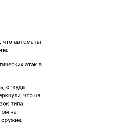
, что автоматы
пе.
ических атак в
ь, откуда
ркнули, что на
вок типа
том на
 оружие.