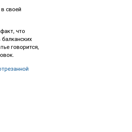
 в своей
факт, что
 балканских
тье говорится,
овок.
 отрезанной