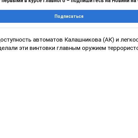
 первыми в курсе главного – подпишитесь на Новини на
Подписаться
оступность автоматов Калашникова (АК) и легкос
делали эти винтовки главным оружием террористо