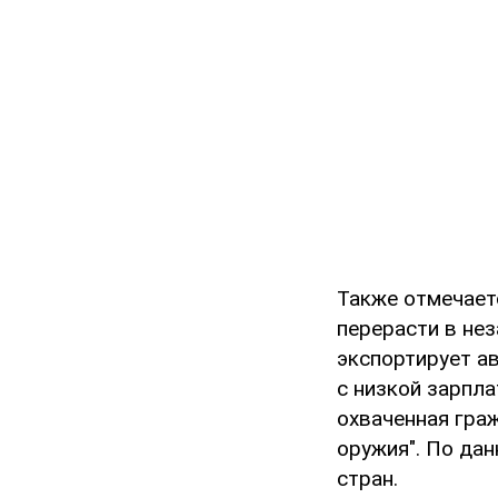
Также отмечает
перерасти в не
экспортирует а
с низкой зарпла
охваченная гра
оружия". По да
стран.