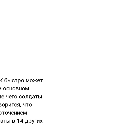
АК быстро может
в основном
ле чего солдаты
ворится, что
доточением
аты в 14 других