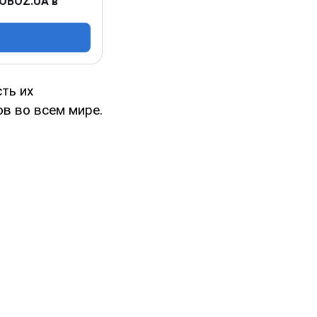
 OBOZ.UA в
ть их
в во всем мире.