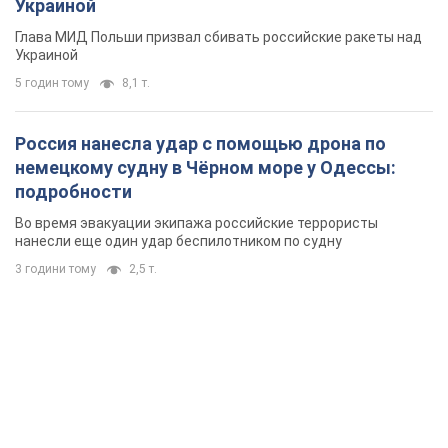
Украиной
Глава МИД Польши призвал сбивать российские ракеты над
Украиной
5 годин тому
8,1 т.
Россия нанесла удар с помощью дрона по
немецкому судну в Чёрном море у Одессы:
подробности
Во время эвакуации экипажа российские террористы
нанесли еще один удар беспилотником по судну
3 години тому
2,5 т.