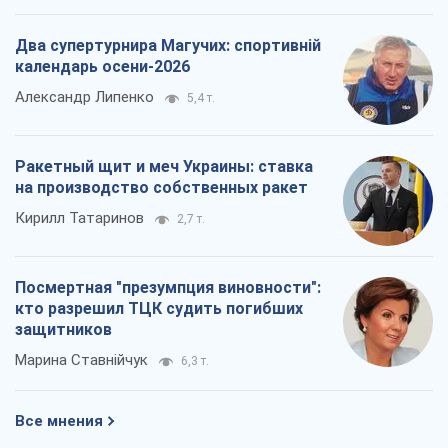
Два супертурнира Магучих: спортивній
календарь осени-2026
Александр Липенко
5,4 т.
Ракетный щит и меч Украины: ставка
на производство собственных ракет
Кирилл Татаринов
2,7 т.
Посмертная "презумпция виновности":
кто разрешил ТЦК судить погибших
защитников
Марина Ставнійчук
6,3 т.
Все мнения