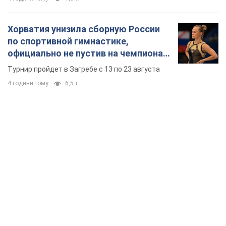
Хорватия унизила сборную России
по спортивной гимнастике,
официально не пустив на чемпионат
Европы основных спортсменов
Турнир пройдет в Загребе с 13 по 23 августа
4 години тому
6,5 т.