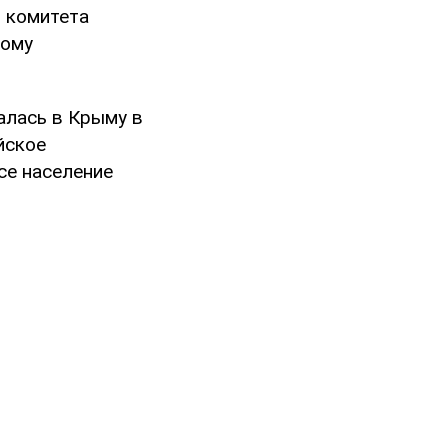
я комитета
ному
алась в Крыму в
йское
все население