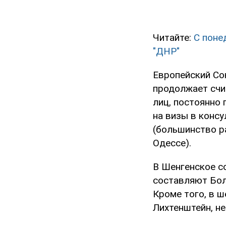
Читайте:
С поне
"ДНР"
Европейский Со
продолжает счи
лиц, постоянно
на визы в конс
(большинство р
Одессе).
В Шенгенское с
составляют Болг
Кроме того, в ш
Лихтенштейн, н