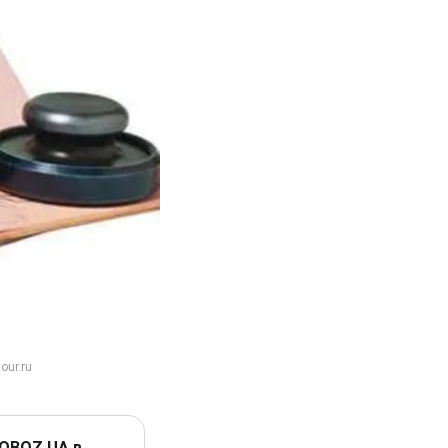
 OBOZ.UA в