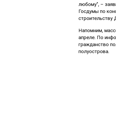
любому", – зая
Госдумы по кон
строительству 
Напомним, масс
апреле. По инф
гражданство пол
полуострова.