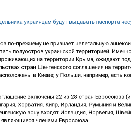
дельника украинцам будут выдавать паспорта н
юз по-прежнему не признает нелегальную аннекс
тать полуостров украинской территорией. Именно
 проживающих на территории Крыма, ожидают под
ульствах стран Шенгенского соглашения на терри
асположены в Киеве; у Польши, например, есть ко
оглашение включены 22 из 28 стран Евросоюза (
ария, Хорватия, Кипр, Ирландия, Румыния и Вели
енгенскую зону входят Исландия, Норвегия, Швей
е являющиеся членами Евросоюза.