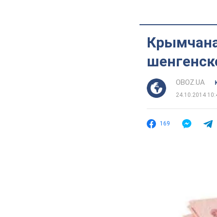
Крымчана
шенгенско
OBOZ.UA
24.10.2014 10:
169