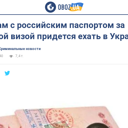
м с российским паспортом за
й визой придется ехать в Укр
Криминальные новости
40
7,4 т.