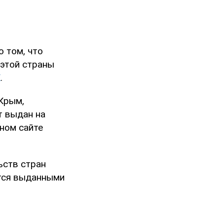
 том, что
 этой страны
К
.
 Крым,
т выдан на
ьном сайте
ьств стран
ются выданными