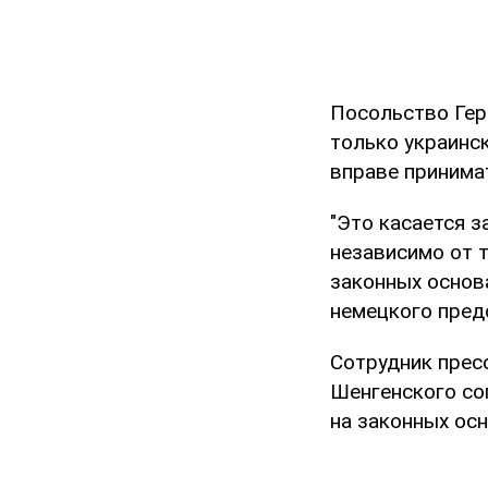
Посольство Гер
только украинс
вправе принима
"Это касается 
независимо от т
законных основа
немецкого пред
Сотрудник пресс
Шенгенского со
на законных осн