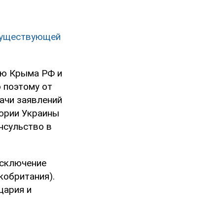
есуществующей
ию Крыма РФ и
 поэтому от
ачи заявлений
тории Украины
нсульство в
исключение
кобритания).
цария и