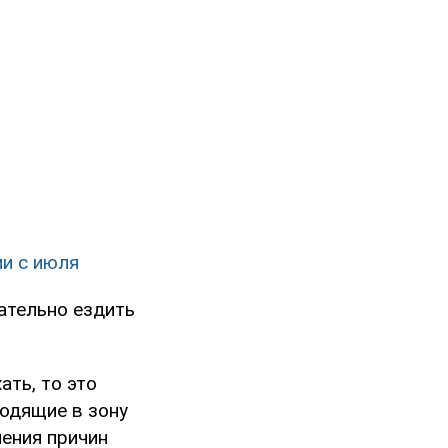
ми с июля
ательно ездить
ать, то это
ходящие в зону
нения причин