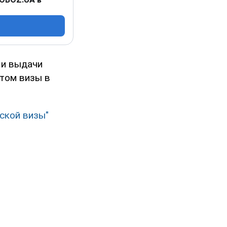
 и выдачи
ртом визы в
ской визы"