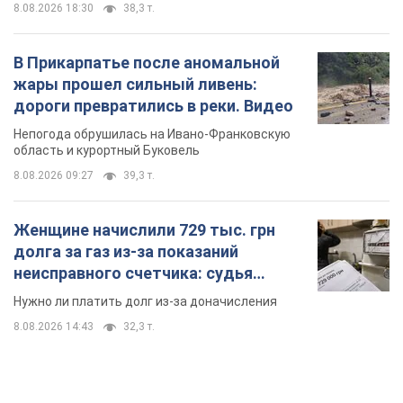
8.08.2026 18:30
38,3 т.
В Прикарпатье после аномальной
жары прошел сильный ливень:
дороги превратились в реки. Видео
Непогода обрушилась на Ивано-Франковскую
область и курортный Буковель
8.08.2026 09:27
39,3 т.
Женщине начислили 729 тыс. грн
долга за газ из-за показаний
неисправного счетчика: судья
вынес неожиданное решение
Нужно ли платить долг из-за доначисления
8.08.2026 14:43
32,3 т.