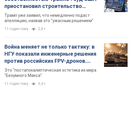
приостановил строительство
бального зала стоимостью 400 млн
Трамп уже заявил, что немедленно подаст
долларов
апелляцию, назвав это "ужасным решением"
11 годин тому
2,8 т.
Война меняет не только тактику: в
НГУ показали инженерные решения
против российских FPV-дронов.
Фото
Это "постапокалиптическая эстетика из мира
"Безумного Макса"
11 годин тому
9,4 т.