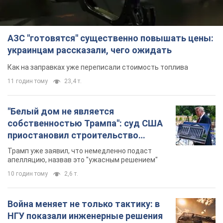
АЗС "готовятся" существенно повышать цены:
украинцам рассказали, чего ожидать
Как на заправках уже переписали стоимость топлива
11 годин тому
23,4 т.
"Белый дом не является
собственностью Трампа": суд США
приостановил строительство
бального зала стоимостью 400 млн
Трамп уже заявил, что немедленно подаст
долларов
апелляцию, назвав это "ужасным решением"
10 годин тому
2,6 т.
Война меняет не только тактику: в
НГУ показали инженерные решения