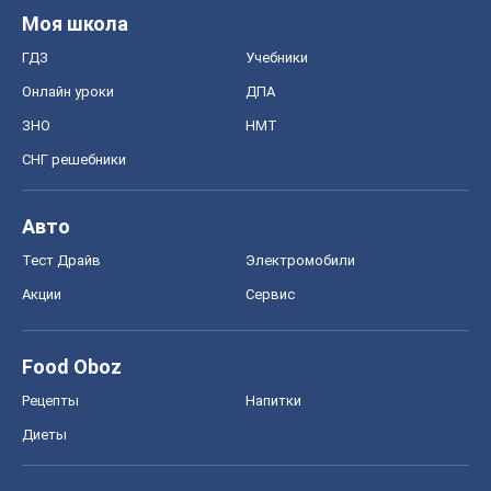
Food Oboz
Рецепты
Напитки
Диеты
Экономика
Рынки и компании
Mакроэкономика
MedOboz
Новости медицины
MAMACLUB
Шоу
Афиша
Сплетни
Красота
Мода