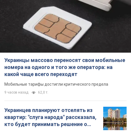
Мобильные тарифы достигли критического предела
9 часов назад
62,0 т.
Украинцев планируют отселять из
квартир: "слуга народа" рассказала,
кто будет принимать решение о
сносе домов
Зачем жилища украинцев хотят сносить
10 часов назад
57,5 т.
Украинцы массово покупают
дорогие новые авто: сколько стоит
самая популярная модель
Какие марки авто предпочитают приобретать
жители Украины
10 часов назад
37,1 т.