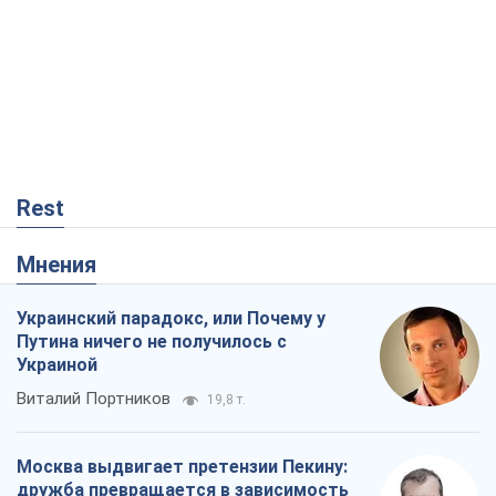
Украинский парадокс, или Почему у
Путина ничего не получилось с
Украиной
Виталий Портников
19,8 т.
Москва выдвигает претензии Пекину:
дружба превращается в зависимость
России от Китая
Виктор Каспрук
15,7 т.
Кремль начал подготовку к своему
"последнему рывку"
Костянтин Машовець
6,2 т.