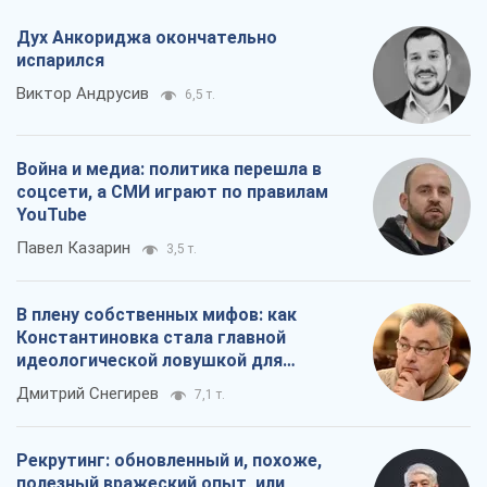
В плену собственных мифов: как
Константиновка стала главной
идеологической ловушкой для
российских оккупантов
Дмитрий Снегирев
7,1 т.
Рекрутинг: обновленный и, похоже,
полезный вражеский опыт, или
Диалектика требовательной трусости
Александр Кирш
5,9 т.
Все мнения
О компании
Команда