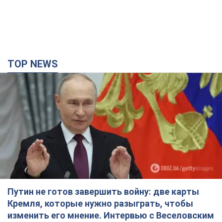
Путин не готов завершить войну: две карты
Кремля, которые нужно разыграть, чтобы
изменить его мнение. Интервью с Веселовским
Без изменения позиции России о скором завершении войны
не будет
2 часа назад
13,2 т.
Дроны атаковали НПЗ в Нижнекамске: после
взрывов был виден дым. Видео
Местные жители активно публиковали фото и видео
час назад
2,6 т.
Украина готовит Чернобыль к очередной