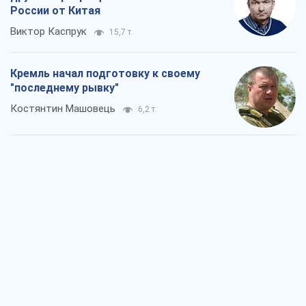
Дух Анкориджа окончательно
испарился
Виктор Андрусив
6,5 т.
Война и медиа: политика перешла в
соцсети, а СМИ играют по правилам
YouTube
Павел Казарин
3,5 т.