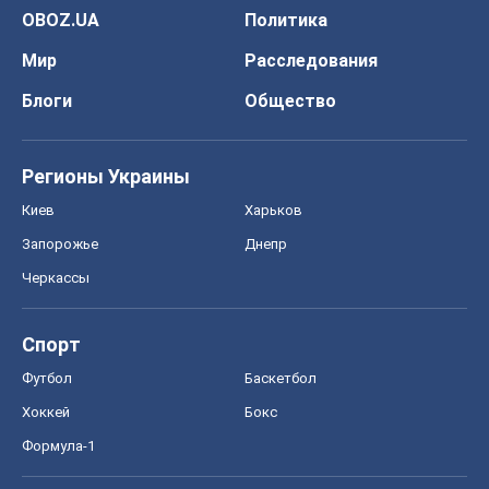
Спорт
Футбол
Баскетбол
Хоккей
Бокс
Формула-1
Моя школа
ГДЗ
Учебники
Онлайн уроки
ДПА
ЗНО
НМТ
СНГ решебники
Авто
Тест Драйв
Электромобили
Акции
Сервис