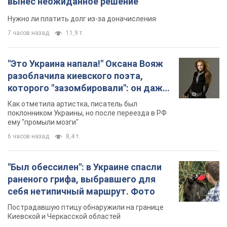
вынес неожиданное решение
Нужно ли платить долг из-за доначисления
7 часов назад
11,9 т.
"Это Украина напала!" Оксана Вояж
разоблачила киевского поэта,
которого "зазомбировали": он даже
русского не знал, а теперь хочет
Как отметила артистка, писатель был
геноцида украинцев
поклонником Украины, но после переезда в РФ
ему "промыли мозги"
6 часов назад
8,4 т.
"Был обессилен": в Украине спасли
раненого грифа, выбравшего для
себя нетипичный маршрут. Фото
Пострадавшую птицу обнаружили на границе
Киевской и Черкасской областей