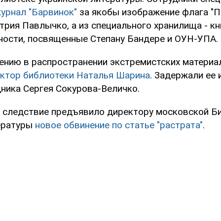
журнал "Барвинок"
за якобы изображение флага "П
трия Павлычко, а из специального хранилища - кн
тности, посвященные Степану Бандере и ОУН-УПА.
ению в распространении экстремистских материа
ктор библиотеки Наталья Шарина
. Задержали ее 
ника Сергея Сокурова-Величко.
я следствие предъявило директору московской Б
ературы
новое обвинение по статье "растрата"
.