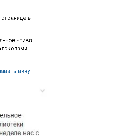
 странице в
льное чтиво.
ротоколами
навать вину