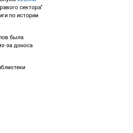
равого сектора"
иги по истории
лов была
из-за доноса
иблиотеки