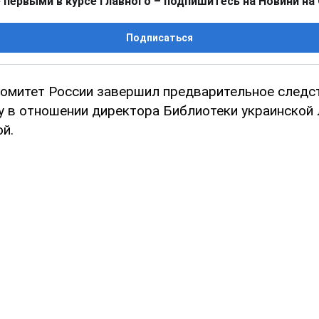
 первыми в курсе главного – подпишитесь на Новини на
Подписаться
омитет России завершил предварительное следс
у в отношении директора Библиотеки украинской
й.