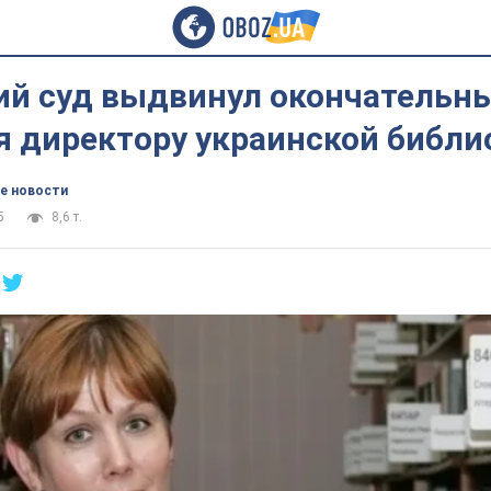
ий суд выдвинул окончательн
я директору украинской библи
е новости
5
8,6 т.