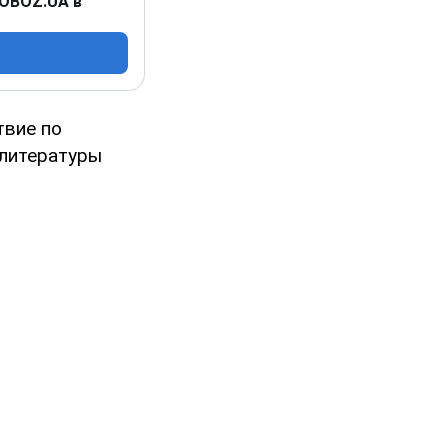
 OBOZ.UA в
твие по
 литературы