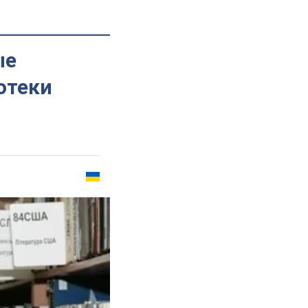
ые
отеки