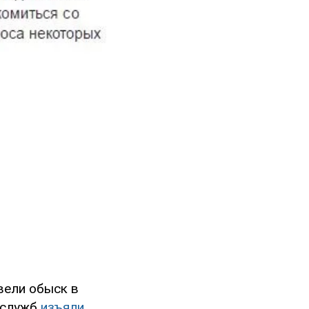
вели обыск в
цслужб
изъяли