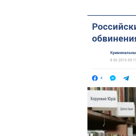
Российск
обвинени
Криминальны
8.06.2016 00:1
4