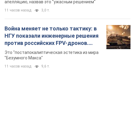
долларов
апелляцию, назвав это "ужасным решением"
11 часов назад
3,0 т.
Война меняет не только тактику: в
НГУ показали инженерные решения
против российских FPV-дронов.
Фото
Это "постапокалиптическая эстетика из мира
"Безумного Макса"
11 часов назад
9,6 т.