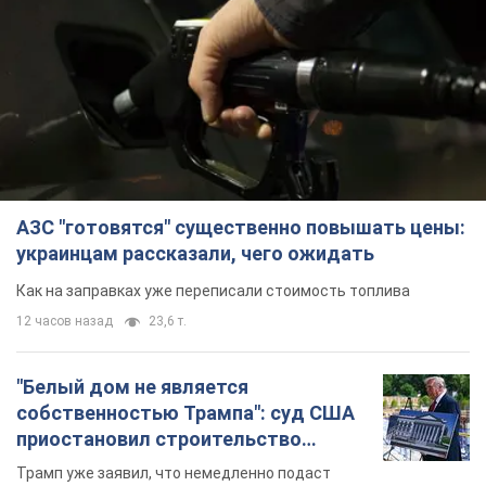
АЗС "готовятся" существенно повышать цены:
украинцам рассказали, чего ожидать
Как на заправках уже переписали стоимость топлива
12 часов назад
23,6 т.
"Белый дом не является
собственностью Трампа": суд США
приостановил строительство
бального зала стоимостью 400 млн
Трамп уже заявил, что немедленно подаст