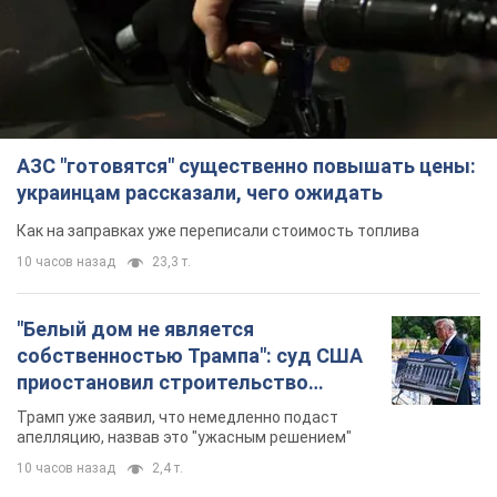
АЗС "готовятся" существенно повышать цены:
украинцам рассказали, чего ожидать
Как на заправках уже переписали стоимость топлива
10 часов назад
23,3 т.
"Белый дом не является
собственностью Трампа": суд США
приостановил строительство
бального зала стоимостью 400 млн
Трамп уже заявил, что немедленно подаст
долларов
апелляцию, назвав это "ужасным решением"
10 часов назад
2,4 т.