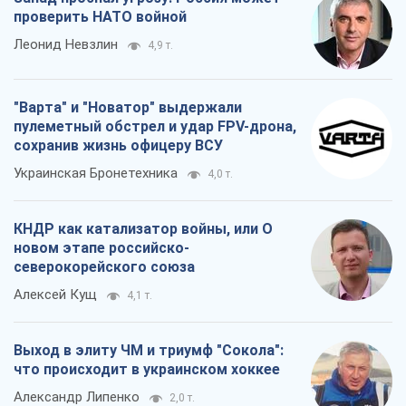
проверить НАТО войной
Леонид Невзлин
4,9 т.
"Варта" и "Новатор" выдержали
пулеметный обстрел и удар FPV-дрона,
сохранив жизнь офицеру ВСУ
Украинская Бронетехника
4,0 т.
КНДР как катализатор войны, или О
новом этапе российско-
северокорейского союза
Алексей Кущ
4,1 т.
Выход в элиту ЧМ и триумф "Сокола":
что происходит в украинском хоккее
Александр Липенко
2,0 т.