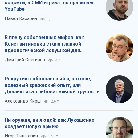
соцсети, а СМИ играют по правилам
YouTube
Павел Казарин
1,1 т.
В плену собственных мифов: как
Константиновка стала главной
идеологической ловушкой для
российских оккупантов
Дмитрий Снегирев
3,2 т.
Рекрутинг: обновленный и, похоже,
полезный вражеский опыт, или
Диалектика требовательной трусости
Александр Кирш
2,6 т.
Ни оружия, ни людей: как Лукашенко
создает новую армию
Игар Тышкевич
17,0 т.