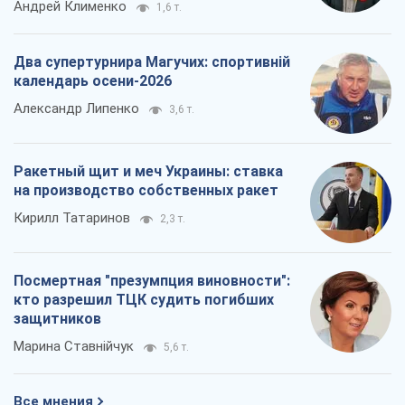
Андрей Клименко
1,6 т.
Два супертурнира Магучих: спортивній
календарь осени-2026
Александр Липенко
3,6 т.
Ракетный щит и меч Украины: ставка
на производство собственных ракет
Кирилл Татаринов
2,3 т.
Посмертная "презумпция виновности":
кто разрешил ТЦК судить погибших
защитников
Марина Ставнійчук
5,6 т.
Все мнения