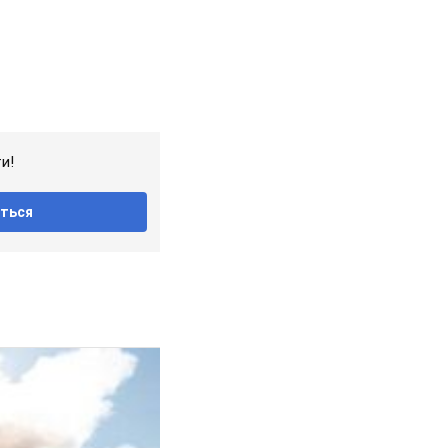
и!
ться