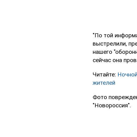
"По той информа
выстрелили, пр
нашего "оборон
сейчас она пров
Читайте:
Ночной
жителей
Фото поврежден
"Новороссия".