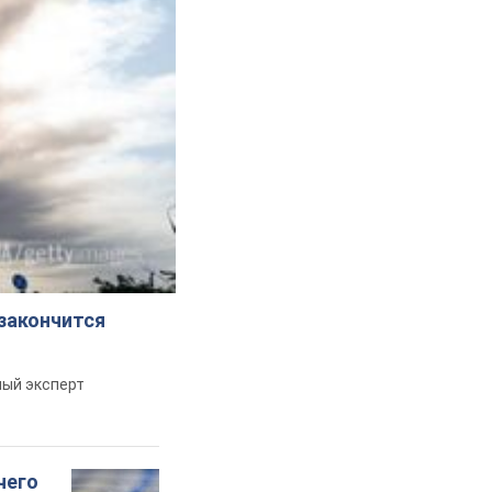
 закончится
ный эксперт
чего