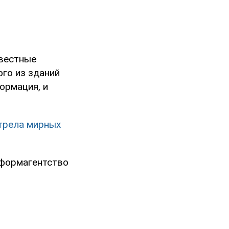
звестные
ого из зданий
ормация, и
стрела мирных
нформагентство