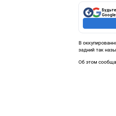
Будьте
Google
В оккупированн
задний так наз
Об этом сообща