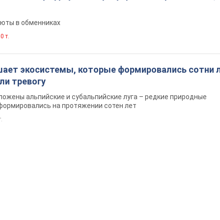
люты в обменниках
0 т.
шает экосистемы, которые формировались сотни л
ли тревогу
ложены альпийские и субальпийские луга – редкие природные
формировались на протяжении сотен лет
т.