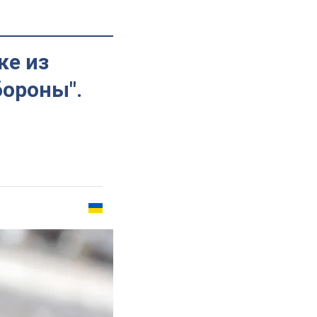
ке из
бороны".