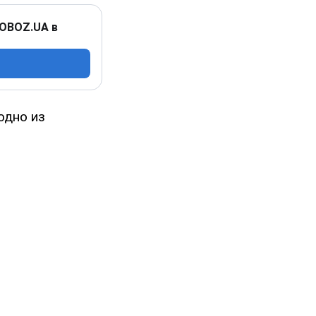
 OBOZ.UA в
одно из