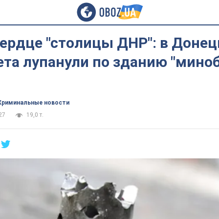
ердце "столицы ДНР": в Донец
ета лупанули по зданию "мино
Криминальные новости
27
19,0 т.