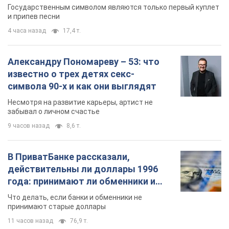
Государственным символом являются только первый куплет
и припев песни
4 часа назад
17,4 т.
Александру Пономареву – 53: что
известно о трех детях секс-
символа 90-х и как они выглядят
Несмотря на развитие карьеры, артист не
забывал о личном счастье
9 часов назад
8,6 т.
В ПриватБанке рассказали,
действительны ли доллары 1996
года: принимают ли обменники и
банки такие купюры
Что делать, если банки и обменники не
принимают старые доллары
11 часов назад
76,9 т.