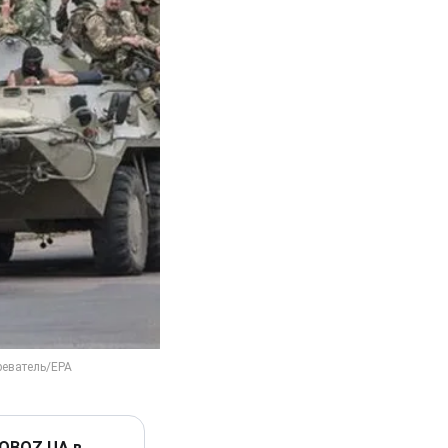
 OBOZ.UA в