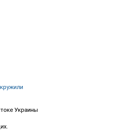
окружили
стоке Украины
их.