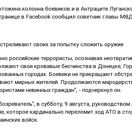
чтожена колонна боевиков и в Антраците Луганско
странице в Facebook сообщил советник главы МВ
стреливают своих за попытку сложить оружие
вно российские террористы, осознавая неотврат
олжают свои кровавые бесчинства в Донецке, Гор
ированных городах. Боевики не прекращают обст
ивают мирных жителей. Продолжаются мародерств
ристами невинных граждан", - подчеркнул он.
озреватель", в субботу, 9 августа, руководство
е, которое кардинально переломит ход АТО в сто
аинских войск.