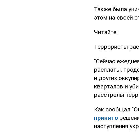
Также была уни
этом на своей 
Читайте:
Террористы рас
"Сейчас ежедне
расплаты, прод
и других оккуп
кварталов и уб
расстрелы терро
Как сообщал "Об
принято
решени
наступления укр