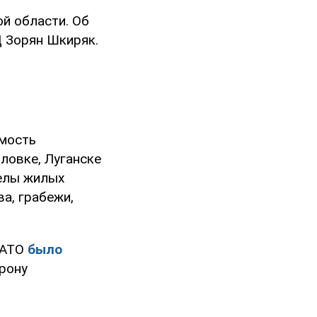
й области. Об
Д Зорян Шкиряк.
имость
ловке, Луганске
релы жилых
а, грабежи,
м АТО
было
рону