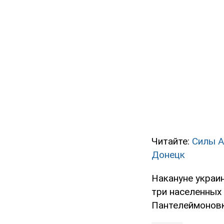
Читайте:
Силы А
Донецк
Накануне украи
три населенных 
Пантелеймоновк