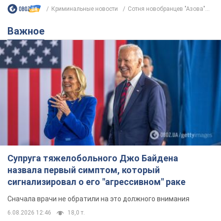
назвала первый симптом, который
сигнализировал о его "агрессивном" раке
Сначала врачи не обратили на это должного внимания
6.08.2026 12:46
18,0 т.
Отпуск Леси Никитюк в Карпатах
обернулся скандалом: почему
ведущую несправедливо захейтили
Знаменитость вышла на прямую
коммуникацию в сети и расставила все точки
над "i"
6.08.2026 17:32
14,7 т.
"Динамо" с победы стартовало в
квалификации Лиги конференций.
Видео
Матч прошел в Люблине