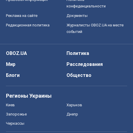
Киев
Харьков
Запорожье
Днепр
Черкассы
Спорт
Футбол
Баскетбол
Хоккей
Бокс
Формула-1
Моя школа
ГДЗ
Учебники
Онлайн уроки
ДПА
ЗНО
НМТ
СНГ решебники