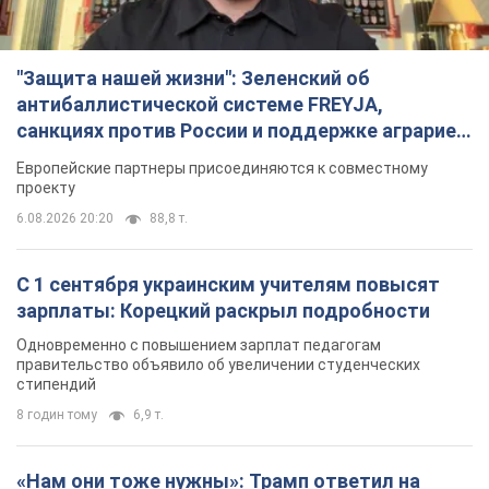
стипендий
8 годин тому
6,9 т.
«Нам они тоже нужны»: Трамп ответил на
просьбу Зеленского о передаче Украине ракет
для Patriot
Американские запасы отдельных видов боеприпасов
ограничены
7 годин тому
2,5 т.