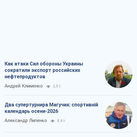
Два супертурнира Магучих: спортивній
календарь осени-2026
Александр Липенко
8,4 т.
Ракетный щит и меч Украины: ставка
на производство собственных ракет
Кирилл Татаринов
3,5 т.
Посмертная "презумпция виновности":
кто разрешил ТЦК судить погибших
защитников
Марина Ставнійчук
8,1 т.
Все мнения