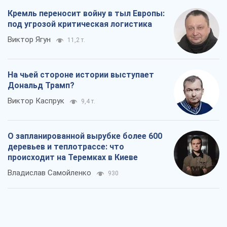
930
Как атаки Сил обороны Украины
сократили экспорт российских
нефтепродуктов
Андрей Клименко
2,9 т.