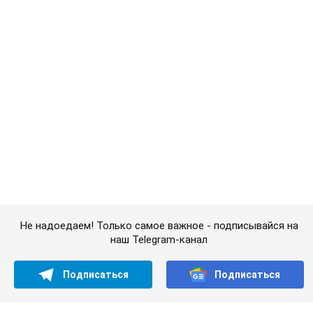
наш Telegram-канал
Подписаться
Подписаться
Криминальные новости
Сотня новобранцев "Азова"...
Важное
Супруга тяжелобольного Джо Байдена