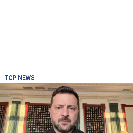
"Защита нашей жизни": Зеленский об
антибаллистической системе FREYJA,
санкциях против России и поддержке аграриев.
Видео
Европейские партнеры присоединяются к совместному
проекту
6.08.2026 20:20
88,8 т.
С 1 сентября украинским учителям повысят
зарплаты: Корецкий раскрыл подробности
Одновременно с повышением зарплат педагогам
правительство объявило об увеличении студенческих