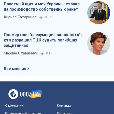
О компании
Команда
Правовая информация
Политика
конфиденциальности
Реклама на сайте
Документы
Редакционная политика
Журналисты OBOZ.UA на месте
событий
OBOZ.UA
Политика
Мир
Расследования
Блоги
Общество
Регионы Украины