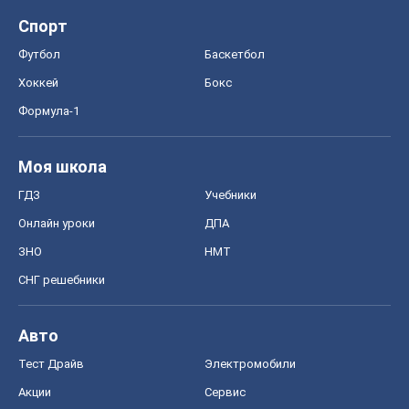
Авто
Тест Драйв
Электромобили
Акции
Сервис
Food Oboz
Рецепты
Напитки
Диеты
Экономика
Рынки и компании
Mакроэкономика
MedOboz
Новости медицины
MAMACLUB