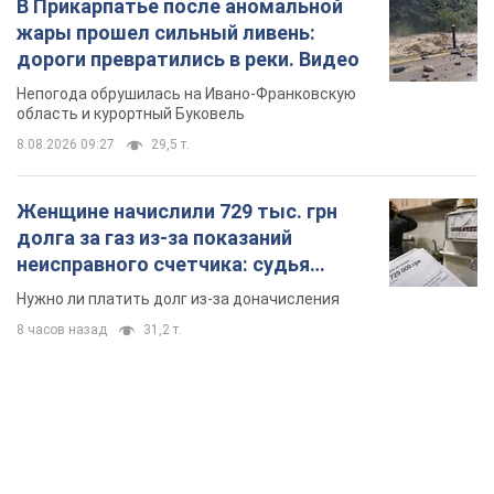
В Прикарпатье после аномальной
жары прошел сильный ливень:
дороги превратились в реки. Видео
Непогода обрушилась на Ивано-Франковскую
область и курортный Буковель
8.08.2026 09:27
29,5 т.
Женщине начислили 729 тыс. грн
долга за газ из-за показаний
неисправного счетчика: судья
вынес неожиданное решение
Нужно ли платить долг из-за доначисления
8 часов назад
31,2 т.