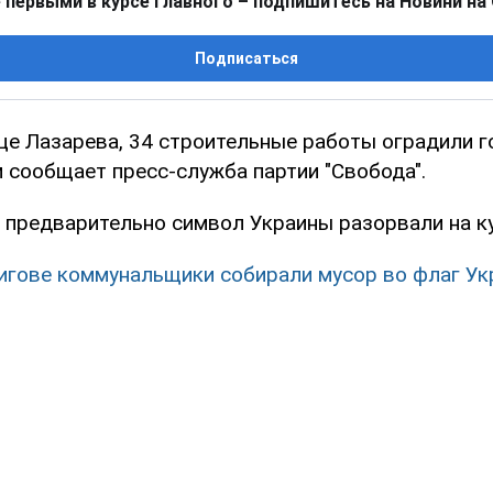
 первыми в курсе главного – подпишитесь на Новини на
Подписаться
ице Лазарева, 34 строительные работы оградили 
м сообщает пресс-служба партии "Свобода".
о предварительно символ Украины разорвали на ку
игове коммунальщики собирали мусор во флаг У