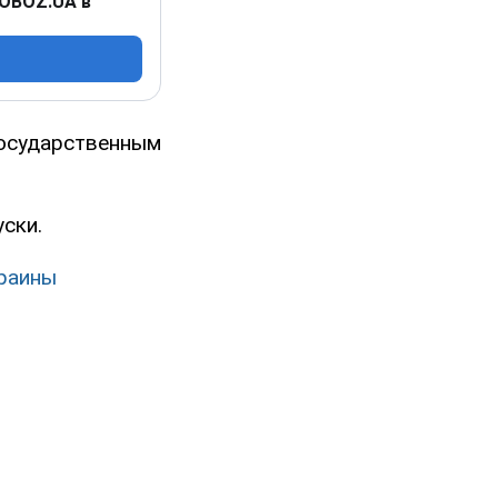
 OBOZ.UA в
государственным
ски.
краины