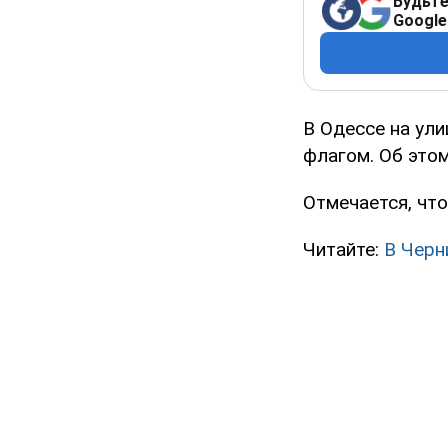
Будьте
Google
В Одессе на ул
флагом. Об это
Отмечается, чт
Читайте:
В Черн