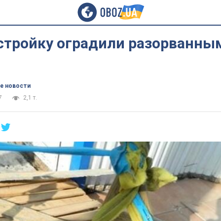
 стройку оградили разорванны
е новости
7
2,1 т.