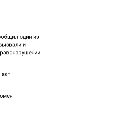
ообщил один из
 вызвали и
правонарушении
 акт
момент