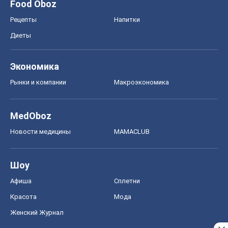
Food Oboz
Рецепты
Напитки
Диеты
Экономика
Рынки и компании
Mакроэкономика
MedOboz
Новости медицины
MAMACLUB
Шоу
Афиша
Сплетни
Красота
Мода
Женский Журнал