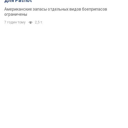
для Patriot
Американские запасы отдельных видов боеприпасов
ограничены
7 годин тому
2,5 т.