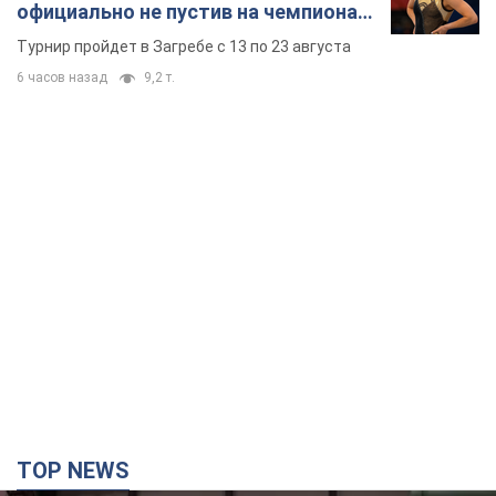
официально не пустив на чемпионат
Европы основных спортсменов
Турнир пройдет в Загребе с 13 по 23 августа
6 часов назад
9,2 т.
TOP NEWS