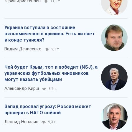
Юрий Христензен
11,3 т.
Украина вступила в состояние
экономического кризиса. Есть ли свет
в конце туннеля?
Вадим Денисенко
9,1 т.
Чей будет Крым, тот и победит (NSJ), а
украинских футбольных чиновников
могут назвать убийцами
Александр Кирш
8,7 т.
Запад проспал угрозу: Россия может
проверить НАТО войной
Леонид Невзлин
9,3 т.