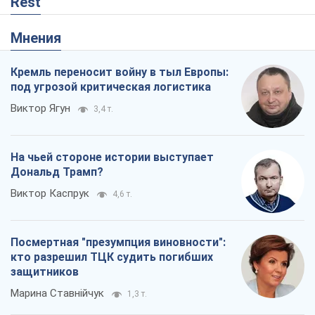
Rest
Мнения
Кремль переносит войну в тыл Европы:
под угрозой критическая логистика
Виктор Ягун
3,4 т.
На чьей стороне истории выступает
Дональд Трамп?
Виктор Каспрук
4,6 т.
Посмертная "презумпция виновности":
кто разрешил ТЦК судить погибших
защитников
Марина Ставнійчук
1,3 т.