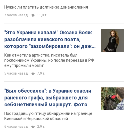
Нужно ли платить долг из-за доначисления
7 часов назад
11,3 т.
"Это Украина напала!" Оксана Вояж
разоблачила киевского поэта,
которого "зазомбировали": он даже
русского не знал, а теперь хочет
Как отметила артистка, писатель был
геноцида украинцев
поклонником Украины, но после переезда в РФ
ему "промыли мозги"
5 часов назад
7,9 т.
"Был обессилен": в Украине спасли
раненого грифа, выбравшего для
себя нетипичный маршрут. Фото
Пострадавшую птицу обнаружили на границе
Киевской и Черкасской областей
6 часов назад
2,9 т.