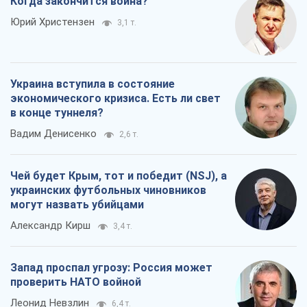
Когда закончится война?
Юрий Христензен
3,1 т.
Украина вступила в состояние
экономического кризиса. Есть ли свет
в конце туннеля?
Вадим Денисенко
2,6 т.
Чей будет Крым, тот и победит (NSJ), а
украинских футбольных чиновников
могут назвать убийцами
Александр Кирш
3,4 т.
Запад проспал угрозу: Россия может
проверить НАТО войной
Леонид Невзлин
6,4 т.