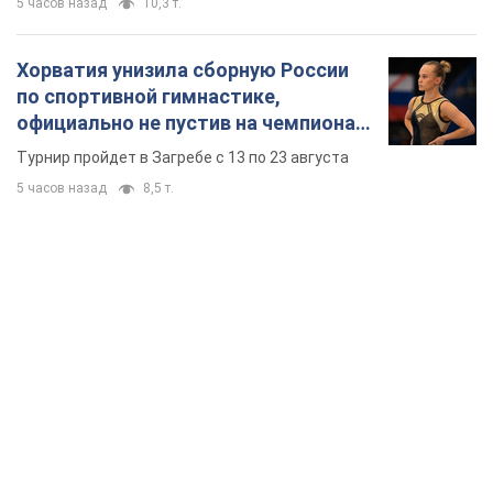
5 часов назад
10,3 т.
Хорватия унизила сборную России
по спортивной гимнастике,
официально не пустив на чемпионат
Европы основных спортсменов
Турнир пройдет в Загребе с 13 по 23 августа
5 часов назад
8,5 т.