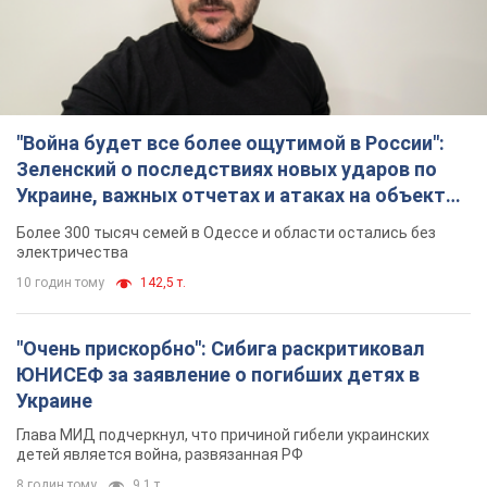
"Война будет все более ощутимой в России":
Зеленский о последствиях новых ударов по
Украине, важных отчетах и атаках на объекты
противника. Видео
Более 300 тысяч семей в Одессе и области остались без
электричества
10 годин тому
142,5 т.
"Очень прискорбно": Сибига раскритиковал
ЮНИСЕФ за заявление о погибших детях в
Украине
Глава МИД подчеркнул, что причиной гибели украинских
детей является война, развязанная РФ
8 годин тому
9,1 т.