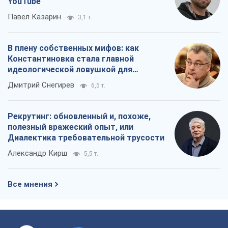
YouTube
Павел Казарин
3,1 т.
В плену собственных мифов: как
Константиновка стала главной
идеологической ловушкой для
российских оккупантов
Дмитрий Снегирев
6,5 т.
Рекрутинг: обновленный и, похоже,
полезный вражеский опыт, или
Диалектика требовательной трусости
Александр Кирш
5,5 т.
Все мнения