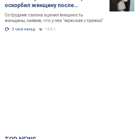
оскорбил женщину после
химиотерапии, разгорелся скандал.
Сотрудник салона оценил внешность
Фото
женщины, заявив, что у нее "мужская стрижка"
3 часа назад
13,6 т.