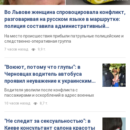
Во Львове женщина спровоцировала конфликт,
разговаривая на русском языке в маршрутке:
полиция составила административный
протокол. Видео
На место происшествия прибыли патрульные полицейские и
следственно-оперативная группа
7 часов назад
9,9 т.
"Воюют, потому что глупы": в
Черновцах водитель автобуса
проявил неуважение к украинским
военным и поплатился за это.
Водителя уволили после конфликта с
Видео
пассажирами и оскорблений в адрес военных
10 часов назад
8,7 т.
"Не следит за сексуальностью": в
Киеве консультант салона красоты