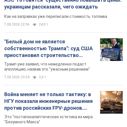
украинцам рассказали, чего ожидать
Как на заправках уже переписали стоимость топлива
7.08.2026 22:56
24,0 т.
"Белый дом не является
собственностью Трампа": суд США
приостановил строительство
бального зала стоимостью 400 млн
Трамп уже заявил, что немедленно подаст
долларов
апелляцию, назвав это "ужасным решением"
7.08.2026 23:54
3,6 т.
Война меняет не только тактику: в
НГУ показали инженерные решения
против российских FPV-дронов.
Фото
Это "постапокалиптическая эстетика из мира
"Безумного Макса"