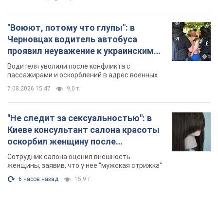
"Воюют, потому что глупы": в
Черновцах водитель автобуса
проявил неуважение к украинским
военным и поплатился за это.
Водителя уволили после конфликта с
Видео
пассажирами и оскорблений в адрес военных
7.08.2026 15:47
9,0 т.
"Не следит за сексуальностью": в
Киеве консультант салона красоты
оскорбил женщину после
химиотерапии, разгорелся скандал.
Сотрудник салона оценил внешность
Фото
женщины, заявив, что у нее "мужская стрижка"
6 часов назад
15,9 т.