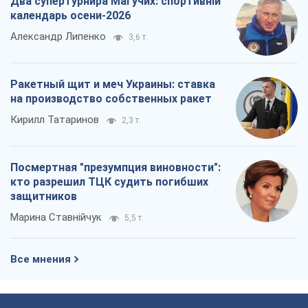
Два супертурнира Магучих: спортивній
календарь осени-2026
Александр Липенко
3,6 т.
Ракетный щит и меч Украины: ставка
на производство собственных ракет
Кирилл Татаринов
2,3 т.
Посмертная "презумпция виновности":
кто разрешил ТЦК судить погибших
защитников
Марина Ставнійчук
5,5 т.
Все мнения