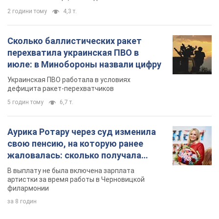
2 години тому
4,3 т.
Сколько баллистических ракет
перехватила украинская ПВО в
июле: в Минобороны назвали цифру
Украинская ПВО работала в условиях
дефицита ракет-перехватчиков
5 годин тому
6,7 т.
Аурика Ротару через суд изменила
свою пенсию, на которую ранее
жаловалась: сколько получала
певица
В выплату не была включена зарплата
артистки за время работы в Черновицкой
филармонии
за 8 годин