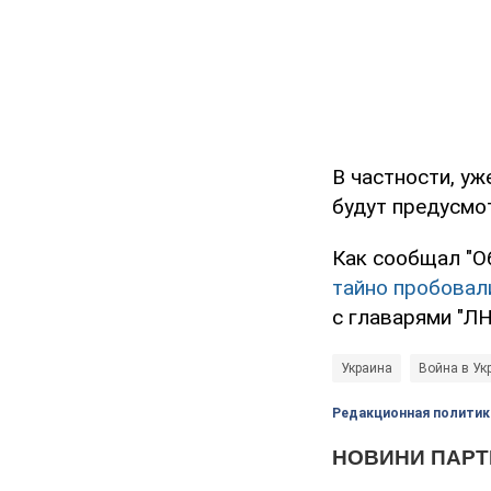
В частности, у
будут предусмо
Как сообщал "О
тайно пробовал
с главарями "ЛН
Украина
Война в Ук
Редакционная политик