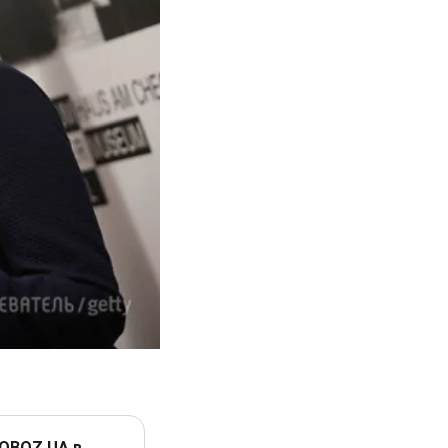
 OBOZ.UA в