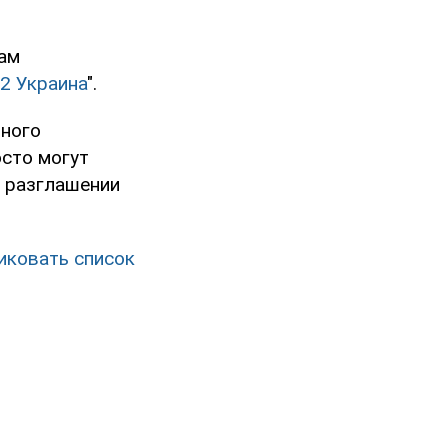
ам
2 Украина
".
ьного
осто могут
о разглашении
иковать список