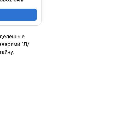
еделенные
аварями "Л/
тайну.