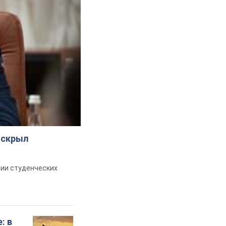
аскрыл
ии студенческих
: в