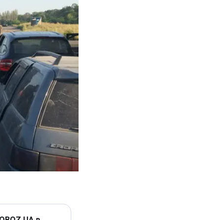
 OBOZ.UA в