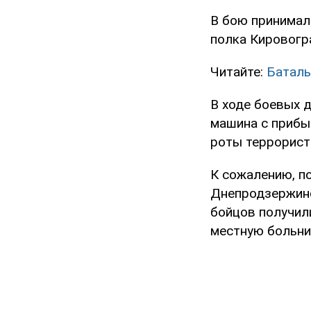
В бою принимал
полка Кировогра
Читайте:
Баталь
В ходе боевых 
машина с прибы
роты террорист
К сожалению, по
Днепродзержинс
бойцов получил
местную больни