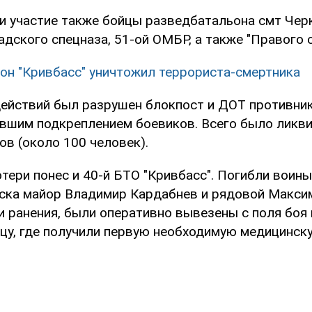
и участие также бойцы разведбатальона смт Черк
дского спецназа, 51-ой ОМБР, а также "Правого с
он "Кривбасс" уничтожил террориста-смертника
действий был разрушен блокпост и ДОТ противник
вшим подкреплением боевиков. Всего было ликв
ов (около 100 человек).
тери понес и 40-й БТО "Кривбасс". Погибли воины
ка майор Владимир Кардабнев и рядовой Максим
и ранения, были оперативно вывезены с поля боя
цу, где получили первую необходимую медицинск