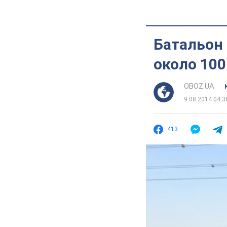
Батальон
около 100
OBOZ.UA
9.08.2014 04:3
413