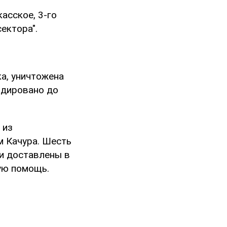
асское, 3-го
ектора".
а, уничтожена
идировано до
 из
 Качура. Шесть
 и доставлены в
ую помощь.