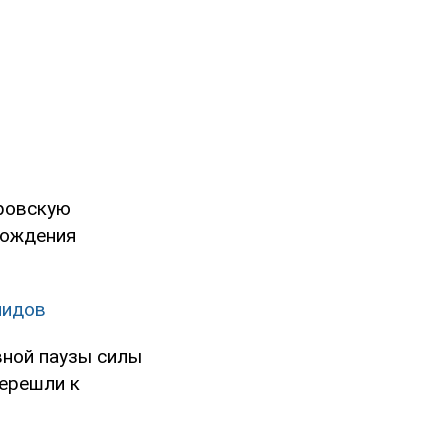
тровскую
хождения
лидов
ивной паузы силы
ерешли к