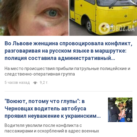
Во Львове женщина спровоцировала конфликт,
разговаривая на русском языке в маршрутке:
полиция составила административный
протокол. Видео
На место происшествия прибыли патрульные полицейские и
следственно-оперативная группа
5 часов назад
9,2 т.
"Воюют, потому что глупы": в
Черновцах водитель автобуса
проявил неуважение к украинским
военным и поплатился за это.
Водителя уволили после конфликта с
Видео
пассажирами и оскорблений в адрес военных