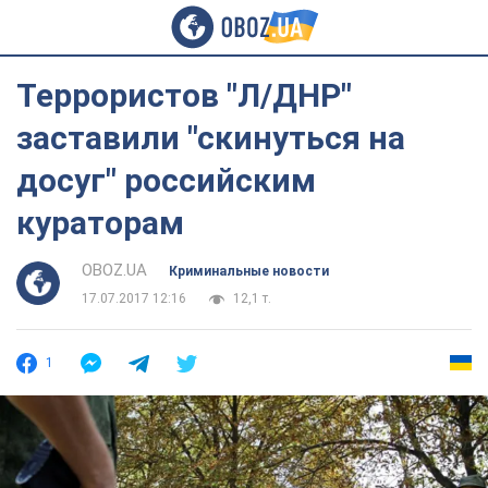
Террористов "Л/ДНР"
заставили "скинуться на
досуг" российским
кураторам
OBOZ.UA
Криминальные новости
17.07.2017 12:16
12,1 т.
1