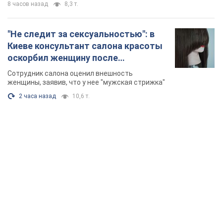
8 часов назад
8,3 т.
"Не следит за сексуальностью": в
Киеве консультант салона красоты
оскорбил женщину после
химиотерапии, разгорелся скандал.
Сотрудник салона оценил внешность
Фото
женщины, заявив, что у нее "мужская стрижка"
2 часа назад
10,6 т.