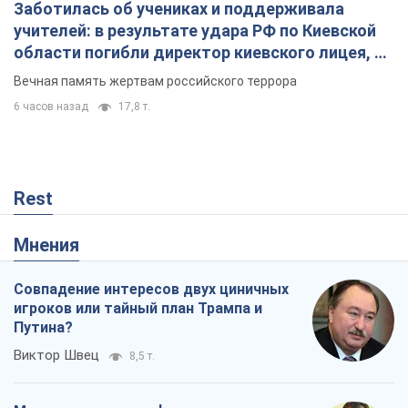
Мнения
Совпадение интересов двух циничных
игроков или тайный план Трампа и
Путина?
Виктор Швец
8,5 т.
Минск готовится к функционированию
в условиях масштабного военного
кризиса
Александр Левченко
14,3 т.
Ни оружия, ни людей: как Лукашенко
создает новую армию
Игар Тышкевич
11,8 т.
Когда закончится война?