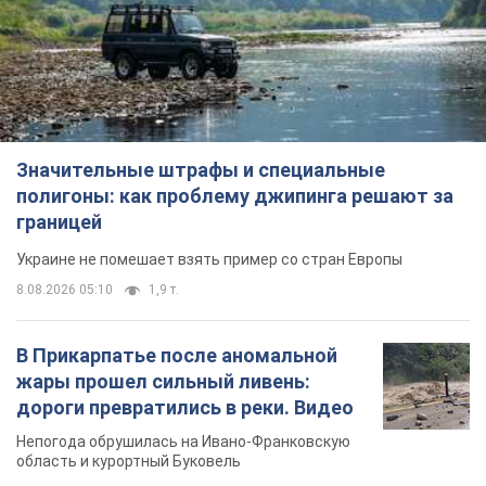
8.08.2026 05:10
1,9 т.
В Прикарпатье после аномальной
жары прошел сильный ливень:
дороги превратились в реки. Видео
Непогода обрушилась на Ивано-Франковскую
область и курортный Буковель
11 часов назад
22,8 т.
Женщине начислили 729 тыс. грн
долга за газ из-за показаний
неисправного счетчика: судья
вынес неожиданное решение
Нужно ли платить долг из-за доначисления
5 часов назад
30,6 т.