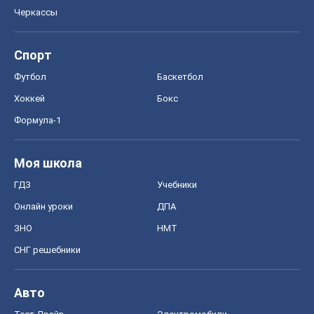
ГДЗ
Учебники
Онлайн уроки
ДПА
ЗНО
НМТ
СНГ решебники
Авто
Тест Драйв
Электромобили
Акции
Сервис
Food Oboz
Рецепты
Напитки
Диеты
Экономика
Рынки и компании
Mакроэкономика