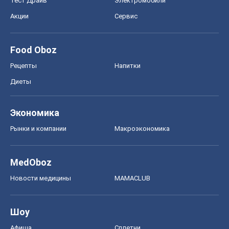
MedOboz
Новости медицины
MAMACLUB
Шоу
Афиша
Сплетни
Красота
Мода
Женский Журнал