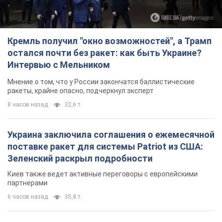
Украина заключила соглашения о ежемесячной
поставке ракет для системы Patriot из США:
Зеленский раскрыл подробности
Киев также ведет активные переговоры с европейскими
партнерами
6 часов назад
35,8 т.
Заботилась об учениках и поддерживала
учителей: в результате удара РФ по Киевской
области погибли директор киевского лицея, её
муж и внук
Вечная память жертвам российского террора
6 часов назад
17,8 т.
Rest