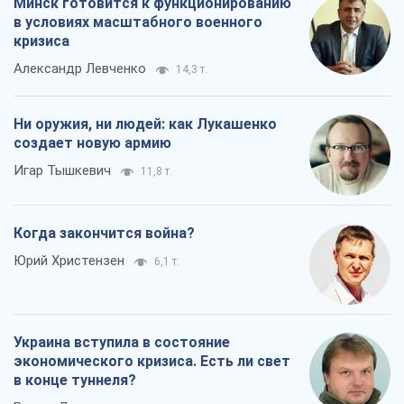
Юрий Христензен
6,1 т.
Украина вступила в состояние
экономического кризиса. Есть ли свет
в конце туннеля?
Вадим Денисенко
5,3 т.
Чей будет Крым, тот и победит (NSJ), а
украинских футбольных чиновников
могут назвать убийцами
Александр Кирш
5,3 т.
Запад проспал угрозу: Россия может
проверить НАТО войной
Леонид Невзлин
7,4 т.