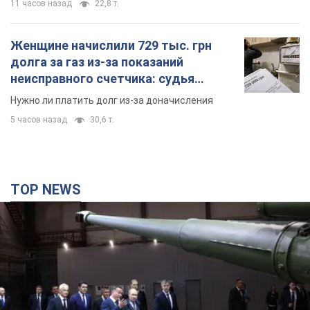
TOP NEWS
Кремль получил "окно возможностей", а Трамп
остался почти без ракет: как быть Украине?
Интервью с Мельником
Мнение о том, что у России закончатся баллистические
ракеты, крайне опасно, подчеркнул эксперт
8 часов назад
32,6 т.