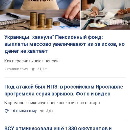
Украинцы "хакнули" Пенсионный фонд:
выплаты массово увеличивают из-за исков, но
денег не хватает
Как пересчитывают пенсии
2 години тому
51,7 т.
Под атакой был НПЗ: в российском Ярославле
прогремела серия взрывов. Фото и видео
В промзоне фиксирует несколько очагов пожара
16 хвилин тому
3,6 т.
ВСУ отминусовали ещё 1330 оккупантов и