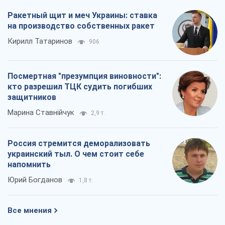
Ракетный щит и меч Украины: ставка
на производство собственных ракет
Кирилл Татаринов
906
Посмертная "презумпция виновности":
кто разрешил ТЦК судить погибших
защитников
Марина Ставнійчук
2,9 т.
Россия стремится деморализовать
украинский тыл. О чем стоит себе
напомнить
Юрий Богданов
1,8 т.
Все мнения