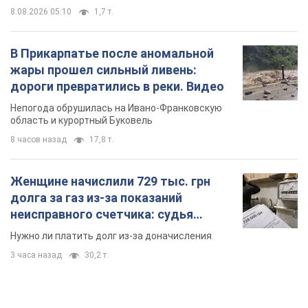
8 часов назад
17,8 т.
Женщине начислили 729 тыс. грн
долга за газ из-за показаний
неисправного счетчика: судья
вынес неожиданное решение
Нужно ли платить долг из-за доначисления
3 часа назад
30,2 т.