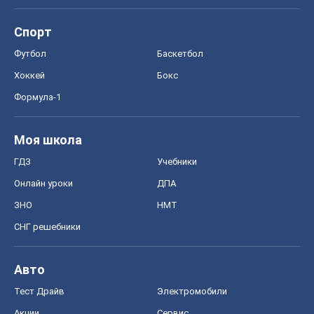
Моя школа
ГДЗ
Учебники
Онлайн уроки
ДПА
ЗНО
НМТ
СНГ решебники
Авто
Тест Драйв
Электромобили
Акции
Сервис
Food Oboz
Рецепты
Напитки
Диеты
Экономика