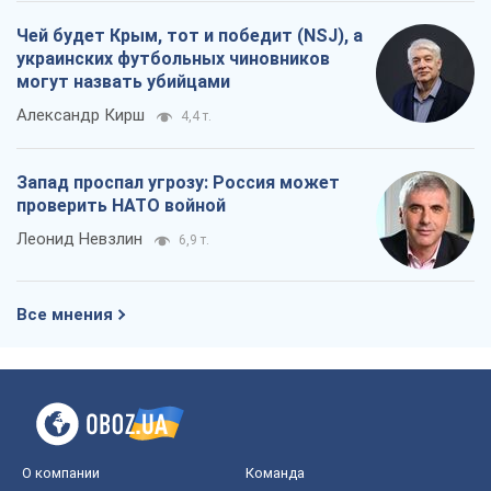
Леонид Невзлин
6,9 т.
Все мнения
О компании
Команда
Правовая информация
Политика
конфиденциальности
Реклама на сайте
Документы
Редакционная политика
Журналисты OBOZ.UA на месте
событий
OBOZ.UA
Политика