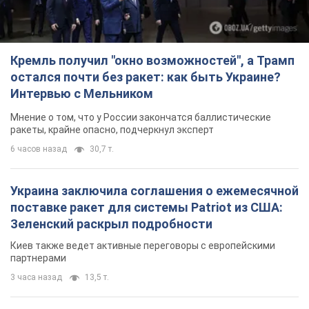
6 часов назад
30,7 т.
Украина заключила соглашения о ежемесячной
поставке ракет для системы Patriot из США:
Зеленский раскрыл подробности
Киев также ведет активные переговоры с европейскими
партнерами
3 часа назад
13,5 т.
Заботилась об учениках и поддерживала
учителей: в результате удара РФ по Киевской
области погибли директор киевского лицея, её
муж и внук
Вечная память жертвам российского террора
4 часа назад
15,3 т.