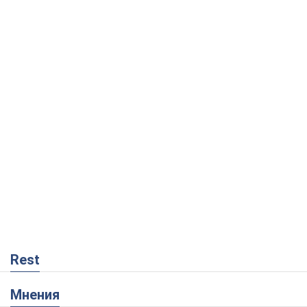
Rest
Мнения
Совпадение интересов двух циничных
игроков или тайный план Трампа и
Путина?
Виктор Швец
7,0 т.
Минск готовится к функционированию
в условиях масштабного военного