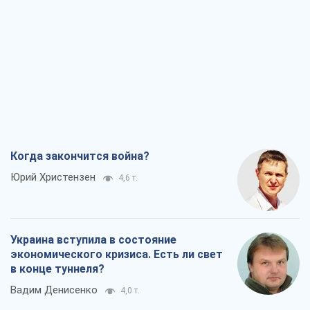
Когда закончится война?
Юрий Христензен
4,6 т.
Украина вступила в состояние
экономического кризиса. Есть ли свет
в конце туннеля?
Вадим Денисенко
4,0 т.
Чей будет Крым, тот и победит (NSJ), а
украинских футбольных чиновников
могут назвать убийцами
Александр Кирш
4,4 т.
Запад проспал угрозу: Россия может
проверить НАТО войной