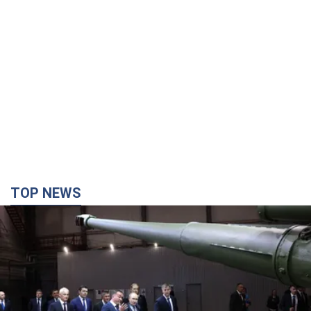
TOP NEWS
Кремль получил "окно возможностей", а Трамп
остался почти без ракет: как быть Украине?
Интервью с Мельником
Мнение о том, что у России закончатся баллистические
ракеты, крайне опасно, подчеркнул эксперт