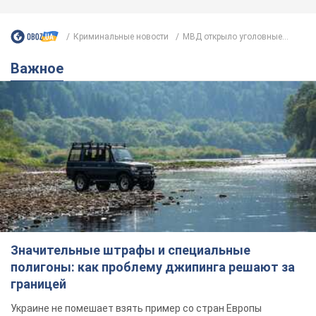
Значительные штрафы и специальные
полигоны: как проблему джипинга решают за
границей
Украине не помешает взять пример со стран Европы
8.08.2026 05:10
1,7 т.
В Прикарпатье после аномальной
жары прошел сильный ливень:
дороги превратились в реки. Видео
Непогода обрушилась на Ивано-Франковскую
область и курортный Буковель