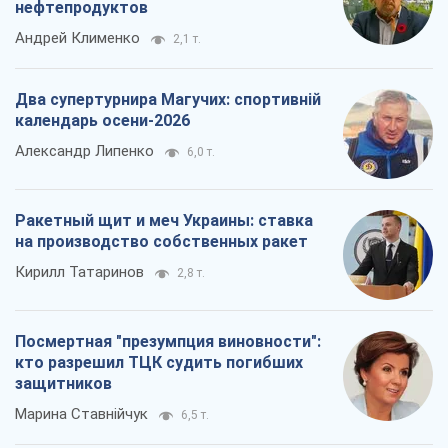
нефтепродуктов
Андрей Клименко
2,1 т.
Два супертурнира Магучих: спортивній
календарь осени-2026
Александр Липенко
6,0 т.
Ракетный щит и меч Украины: ставка
на производство собственных ракет
Кирилл Татаринов
2,8 т.
Посмертная "презумпция виновности":
кто разрешил ТЦК судить погибших
защитников
Марина Ставнійчук
6,5 т.