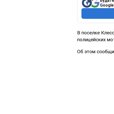
Будьте
Google
В поселке Клес
полицейских мо
Об этом сообщи