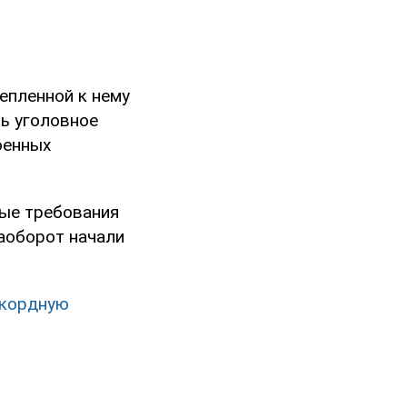
епленной к нему
ь уголовное
оенных
ые требования
наоборот начали
екордную