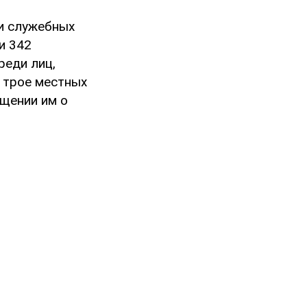
ми служебных
и 342
реди лиц,
 трое местных
бщении им о