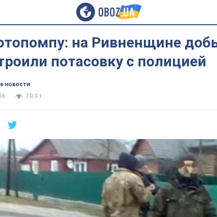
отопомпу: на Ривненщине доб
троили потасовку с полицией
е новости
56
10,0 т.