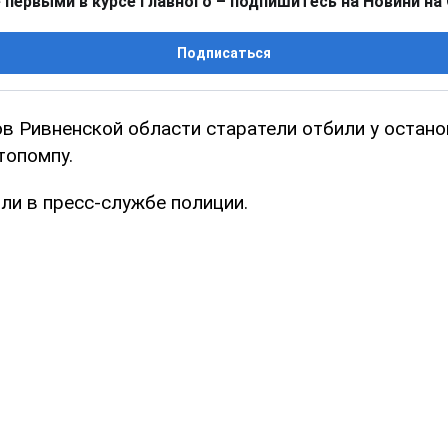
 первыми в курсе главного – подпишитесь на Новини на
Подписаться
ов Ривненской области старатели отбили у остан
топомпу.
ли в пресс-службе полиции.