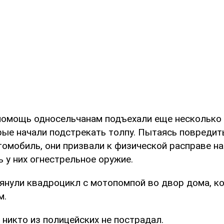
 помощь односельчанам подъехали еще несколько
рые начали подстрекать толпу. Пытаясь повредит
томобиль, они призвали к физической расправе н
ь у них огнестрельное оружие.
янули квадроцикл с мотопомпой во двор дома, к
м.
 никто из полицейских не пострадал.