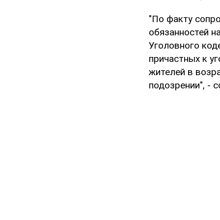
"По факту сопр
обязанностей н
Уголовного коде
причастных к у
жителей в возра
подозрении", - 