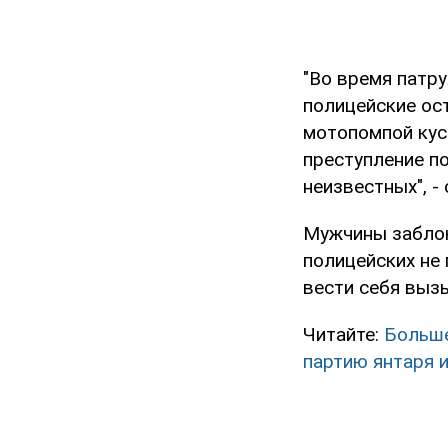
"Во время патр
полицейские ос
мотопомпой кус
преступление п
неизвестных", -
Мужчины заблок
полицейских не 
вести себя выз
Читайте:
Больше
партию янтаря 