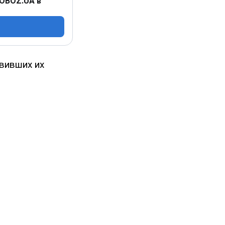
 OBOZ.UA в
овивших их