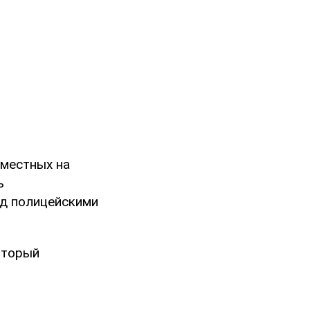
 местных на
ь
ад полицейскими
оторый