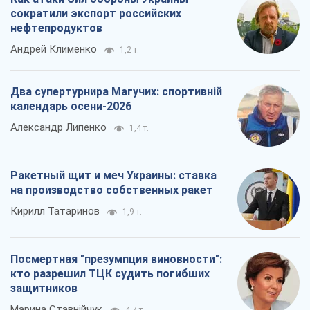
сократили экспорт российских
нефтепродуктов
Андрей Клименко
1,2 т.
Два супертурнира Магучих: спортивній
календарь осени-2026
Александр Липенко
1,4 т.
Ракетный щит и меч Украины: ставка
на производство собственных ракет
Кирилл Татаринов
1,9 т.
Посмертная "презумпция виновности":
кто разрешил ТЦК судить погибших
защитников
Марина Ставнійчук