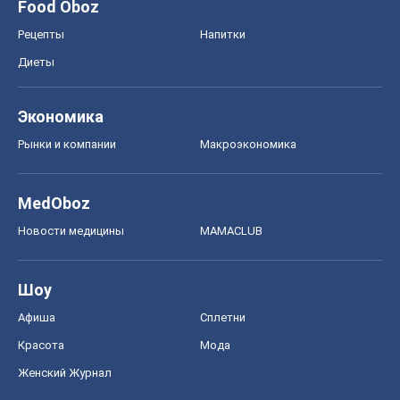
Food Oboz
Рецепты
Напитки
Диеты
Экономика
Рынки и компании
Mакроэкономика
MedOboz
Новости медицины
MAMACLUB
Шоу
Афиша
Сплетни
Красота
Мода
Женский Журнал