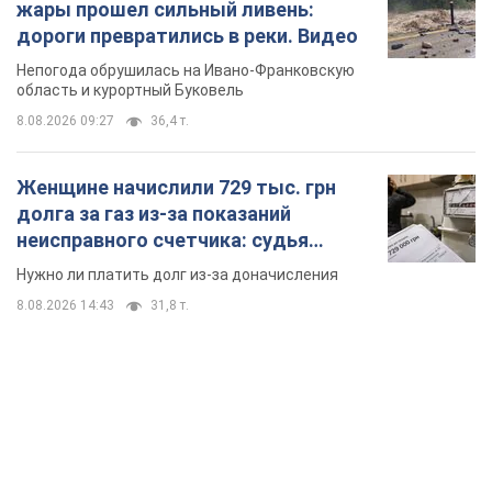
жары прошел сильный ливень:
дороги превратились в реки. Видео
Непогода обрушилась на Ивано-Франковскую
область и курортный Буковель
8.08.2026 09:27
36,4 т.
Женщине начислили 729 тыс. грн
долга за газ из-за показаний
неисправного счетчика: судья
вынес неожиданное решение
Нужно ли платить долг из-за доначисления
8.08.2026 14:43
31,8 т.